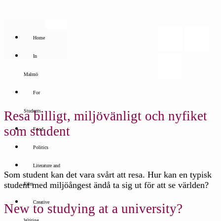
Home
In
Malmö
For
Students
Resa billigt, miljövänligt och nyfiket
som student
Food
Politics
Literature and
Som student kan det vara svårt att resa. Hur kan en typisk
student med miljöångest ändå ta sig ut för att se världen?
Film
Creative
New to studying at a university?
Writing