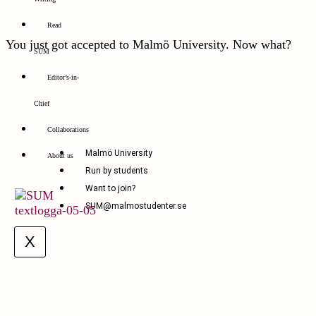
Read
You just got accepted to Malmö University. Now what?
SUM
Editor’s-in-
Chief
Collaborations
Malmö University
About us
Run by students
Want to join?
SUM@malmostudenter.se
X